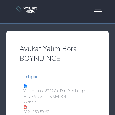
Avukat Yalım Bora
BOYNUİNCE
İletişim
Yeni Mahalle 5302 Sk. Port Plus Large İş
Mrk. 3/5 Akdeniz/MERSİN
Akdeniz
0324 358 59 60