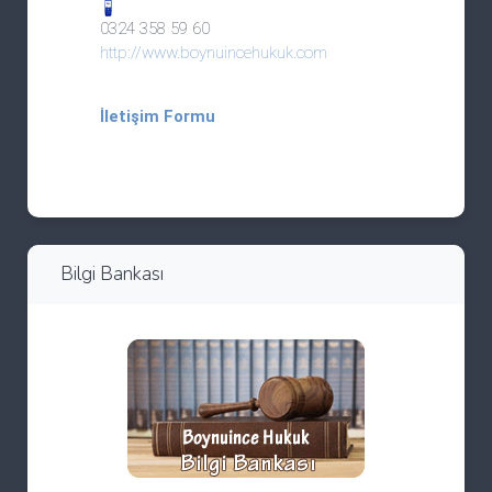
0324 358 59 60
http://www.boynuincehukuk.com
İletişim Formu
e-Posta Gönder
Bilgi Bankası
*
Zorunlu alanlar
İsim
*
e-Posta
*